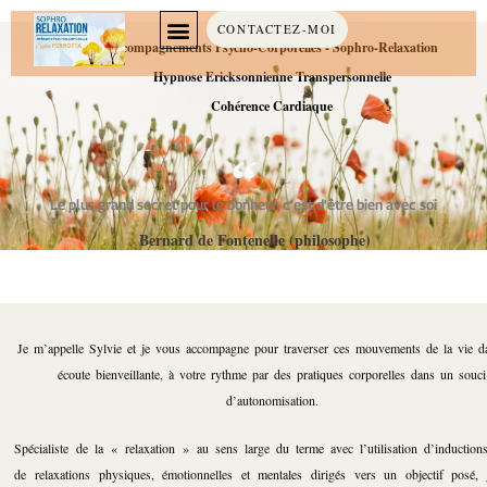
CONTACTEZ-MOI
Accompagnements Psycho-Corporelles - Sophro-Relaxation
Hypnose Ericksonnienne Transpersonnelle
Cohérence Cardiaque
Le plus grand secret pour le bonheur, c'est d'être bien avec soi
Bernard de Fontenelle (philosophe)
Je m’appelle Sylvie et je vous accompagne pour traverser ces mouvements de la vie d
écoute bienveillante, à votre rythme par des pratiques corporelles dans un souci
d’autonomisation.
Spécialiste de la « relaxation » au sens large du terme avec l’utilisation d’inductions
de relaxations physiques, émotionnelles et mentales dirigés vers un objectif posé,