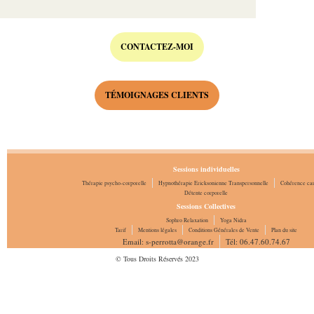
CONTACTEZ-MOI
TÉMOIGNAGES CLIENTS
Sessions individuelles
Thérapie psycho-corporelle
Hypnothérapie Ericksonienne Transpersonnelle
Cohérence ca
Détente corporelle
Sessions Collectives
Sophro Relaxation
Yoga Nidra
Tarif
Mentions légales
Conditions Générales de Vente
Plan du site
Email: s-perrotta@orange.fr
Tél: 06.47.60.74.67
© Tous Droits Réservés 2023