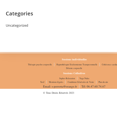
Categories
Uncategorized
Sessions individuelles
Thérapie psycho-corporelle
Hypnothérapie Ericksonienne Transpersonnelle
Cohérence cardi
Détente corporelle
Sessions Collectives
Sophro Relaxation
Yoga Nidra
Tarif
Mentions légales
Conditions Générales de Vente
Plan du site
Email: s-perrotta@orange.fr
Tél: 06.47.60.74.67
© Tous Droits Réservés 2023